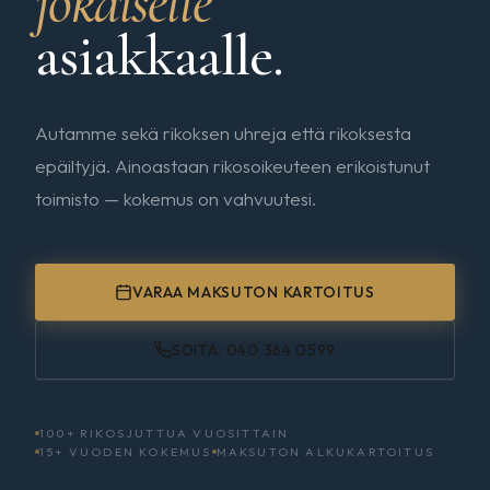
jokaiselle
asiakkaalle.
Autamme sekä rikoksen uhreja että rikoksesta
epäiltyjä. Ainoastaan rikosoikeuteen erikoistunut
toimisto — kokemus on vahvuutesi.
VARAA MAKSUTON KARTOITUS
SOITA: 040 364 0599
100+ RIKOSJUTTUA VUOSITTAIN
15+ VUODEN KOKEMUS
MAKSUTON ALKUKARTOITUS