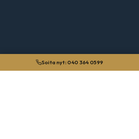
Soita nyt: 040 364 0599
100
+
RIKOSJUTTUA VUOSITTAIN
15
+