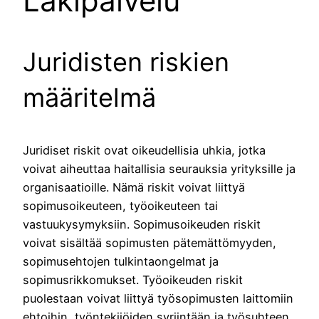
Lakipalvelu
Juridisten riskien
määritelmä
Juridiset riskit ovat oikeudellisia uhkia, jotka
voivat aiheuttaa haitallisia seurauksia yrityksille ja
organisaatioille. Nämä riskit voivat liittyä
sopimusoikeuteen, työoikeuteen tai
vastuukysymyksiin. Sopimusoikeuden riskit
voivat sisältää sopimusten pätemättömyyden,
sopimusehtojen tulkintaongelmat ja
sopimusrikkomukset. Työoikeuden riskit
puolestaan voivat liittyä työsopimusten laittomiin
ehtoihin, työntekijöiden syrjintään ja työsuhteen