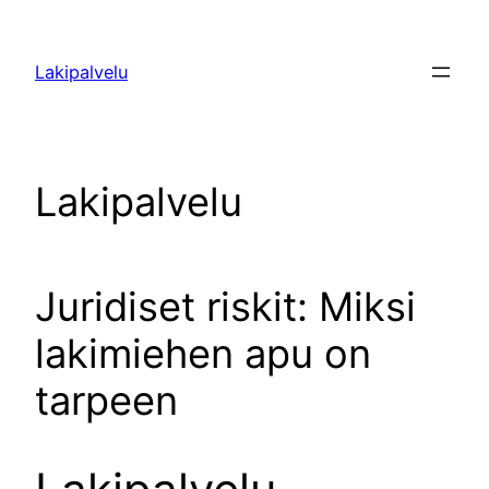
Siirry
sisältöön
Lakipalvelu
Lakipalvelu
Juridiset riskit: Miksi
lakimiehen apu on
tarpeen