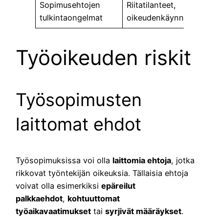
Sopimusehtojen
Riitatilanteet,
tulkintaongelmat
oikeudenkäynnit
Työoikeuden riskit
Työsopimusten
laittomat ehdot
Työsopimuksissa voi olla
laittomia ehtoja
, jotka
rikkovat työntekijän oikeuksia. Tällaisia ehtoja
voivat olla esimerkiksi
epäreilut
palkkaehdot
,
kohtuuttomat
työaikavaatimukset
tai
syrjivät määräykset
.