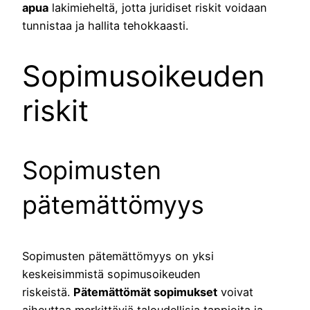
apua
lakimieheltä, jotta juridiset riskit voidaan
tunnistaa ja hallita tehokkaasti.
Sopimusoikeuden
riskit
Sopimusten
pätemättömyys
Sopimusten pätemättömyys on yksi
keskeisimmistä sopimusoikeuden
riskeistä.
Pätemättömät sopimukset
voivat
aiheuttaa merkittäviä taloudellisia tappioita ja