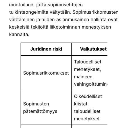
muotoiluun, jotta sopimusehtojen
tulkintaongelmilta vältytään. Sopimusrikkomusten
välttäminen ja niiden asianmukainen hallinta ovat
keskeisiä tekijöitä liiketoiminnan menestyksen
kannalta.
Juridinen riski
Vaikutukset
Taloudelliset
menetykset,
Sopimusrikkomukset
maineen
vahingoittuminen
Oikeudelliset
Sopimusten
kiistat,
pätemättömyys
taloudelliset
menetykset