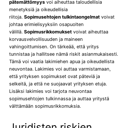
pätemättömyys
voi aiheuttaa taloudellisia
menetyksiä ja oikeudellisia
riitoja.
Sopimusehtojen tulkintaongelmat
voivat
johtaa erimielisyyksiin osapuolten
välillä.
Sopimusrikkomukset
voivat aiheuttaa
korvausvelvollisuuden ja maineen
vahingoittumisen. On tärkeää, että yritys
tunnistaa ja hallitsee nämä riskit asianmukaisesti.
Tämä voi vaatia lakimiehen apua ja oikeudellista
neuvontaa. Lakimies voi auttaa varmistamaan,
että yrityksen sopimukset ovat päteviä ja
selkeitä, ja että ne suojaavat yrityksen etuja.
Lisäksi lakimies voi tarjota neuvontaa
sopimusehtojen tulkinnassa ja auttaa yritystä
välttämään sopimusrikkomuksia.
Juridisten riskien