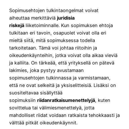
Sopimusehtojen tulkintaongelmat voivat
aiheuttaa merkittäviä
juridisia
riskejä
liiketoiminnalle. Kun sopimuksen ehtoja
tulkitaan eri tavoin, osapuolet voivat olla eri
mieltä siitä, mitä sopimuksessa todella
tarkoitetaan. Tämä voi johtaa riitoihin ja
oikeudenkäynteihin, jotka voivat olla aikaa vieviä
ja kalliita. On tärkeää, että yrityksellä on pätevä
lakimies, joka pystyy avustamaan
sopimusehtojen tulkinnassa ja varmistamaan,
että ne ovat selkeitä ja yksiselitteisiä. Lisäksi on
suositeltavaa sisällyttää
sopimuksiin
riidanratkaisumenettelyjä
, kuten
sovittelua tai välimiesmenettelyä, jotta
mahdolliset riidat voidaan ratkaista tehokkaasti ja
välttää pitkät oikeudenkäynnit.