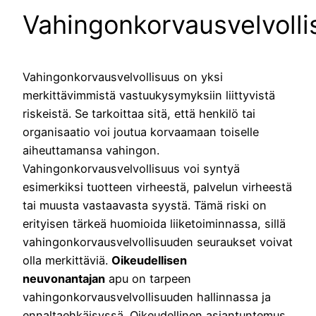
Vahingonkorvausvelvolli
Vahingonkorvausvelvollisuus on yksi
merkittävimmistä vastuukysymyksiin liittyvistä
riskeistä. Se tarkoittaa sitä, että henkilö tai
organisaatio voi joutua korvaamaan toiselle
aiheuttamansa vahingon.
Vahingonkorvausvelvollisuus voi syntyä
esimerkiksi tuotteen virheestä, palvelun virheestä
tai muusta vastaavasta syystä. Tämä riski on
erityisen tärkeä huomioida liiketoiminnassa, sillä
vahingonkorvausvelvollisuuden seuraukset voivat
olla merkittäviä.
Oikeudellisen
neuvonantajan
apu on tarpeen
vahingonkorvausvelvollisuuden hallinnassa ja
ennaltaehkäisyssä. Oikeudellinen asiantuntemus