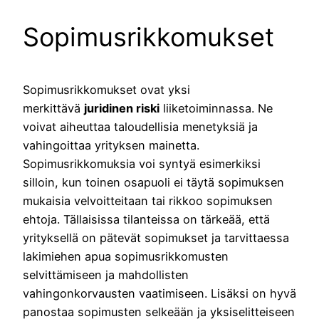
Sopimusrikkomukset
Sopimusrikkomukset ovat yksi
merkittävä
juridinen riski
liiketoiminnassa. Ne
voivat aiheuttaa taloudellisia menetyksiä ja
vahingoittaa yrityksen mainetta.
Sopimusrikkomuksia voi syntyä esimerkiksi
silloin, kun toinen osapuoli ei täytä sopimuksen
mukaisia velvoitteitaan tai rikkoo sopimuksen
ehtoja. Tällaisissa tilanteissa on tärkeää, että
yrityksellä on pätevät sopimukset ja tarvittaessa
lakimiehen apua sopimusrikkomusten
selvittämiseen ja mahdollisten
vahingonkorvausten vaatimiseen. Lisäksi on hyvä
panostaa sopimusten selkeään ja yksiselitteiseen