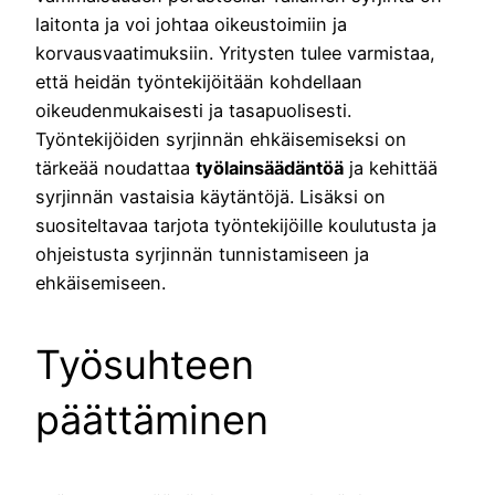
laitonta ja voi johtaa oikeustoimiin ja
korvausvaatimuksiin. Yritysten tulee varmistaa,
että heidän työntekijöitään kohdellaan
oikeudenmukaisesti ja tasapuolisesti.
Työntekijöiden syrjinnän ehkäisemiseksi on
tärkeää noudattaa
työlainsäädäntöä
ja kehittää
syrjinnän vastaisia käytäntöjä. Lisäksi on
suositeltavaa tarjota työntekijöille koulutusta ja
ohjeistusta syrjinnän tunnistamiseen ja
ehkäisemiseen.
Työsuhteen
päättäminen