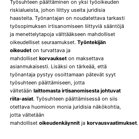
Työsuhteen päättäminen on yksi työoikeuden
riskialueista, johon liittyy useita juridisia
haasteita. Työnantajan on noudatettava tarkasti
työsopimuksen irtisanomiseen liittyviä sääntöjä
ja menettelytapoja välttääkseen mahdolliset
oikeudelliset seuraamukset.
Työntekijän
oikeudet
on turvattava ja
mahdolliset
korvaukset
on maksettava
asianmukaisesti. Lisäksi on tärkeää, että
työnantaja pystyy osoittamaan pätevät syyt
työsuhteen päättämiseen, jotta
vältetään
laittomasta irtisanomisesta johtuvat
riita-asiat
. Työsuhteen päättämisessä on siis
otettava huomioon monia juridisia näkökohtia,
jotta vältetään
mahdolliset
oikeudenkäynnit
ja
korvausvaatimukset
.