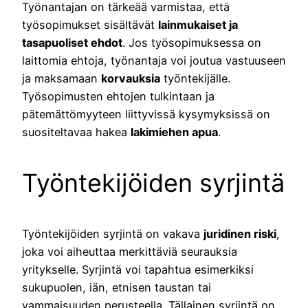
Työnantajan on tärkeää varmistaa, että
työsopimukset sisältävät
lainmukaiset ja
tasapuoliset ehdot
. Jos työsopimuksessa on
laittomia ehtoja, työnantaja voi joutua vastuuseen
ja maksamaan
korvauksia
työntekijälle.
Työsopimusten ehtojen tulkintaan ja
pätemättömyyteen liittyvissä kysymyksissä on
suositeltavaa hakea
lakimiehen apua
.
Työntekijöiden syrjintä
Työntekijöiden syrjintä on vakava
juridinen riski
,
joka voi aiheuttaa merkittäviä seurauksia
yritykselle. Syrjintä voi tapahtua esimerkiksi
sukupuolen, iän, etnisen taustan tai
vammaisuuden perusteella. Tällainen syrjintä on