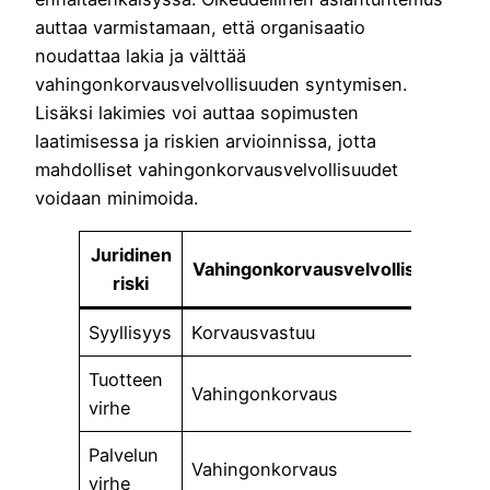
auttaa varmistamaan, että organisaatio
noudattaa lakia ja välttää
vahingonkorvausvelvollisuuden syntymisen.
Lisäksi lakimies voi auttaa sopimusten
laatimisessa ja riskien arvioinnissa, jotta
mahdolliset vahingonkorvausvelvollisuudet
voidaan minimoida.
Juridinen
Vahingonkorvausvelvollisuus
riski
Syyllisyys
Korvausvastuu
Tuotteen
Vahingonkorvaus
virhe
Palvelun
Vahingonkorvaus
virhe