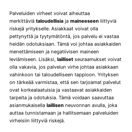
Palveluiden virheet voivat aiheuttaa
merkittäviä
taloudellisia
ja
maineeseen
liittyviä
riskejä yritykselle. Asiakkaat voivat olla
pettynyttä ja tyytymätöntä, jos palvelu ei vastaa
heidän odotuksiaan. Tämä voi johtaa asiakkaiden
menettämiseen ja negatiivisen maineen
leviämiseen. Lisäksi,
lailliset
seuraamukset voivat
olla vakavia, jos palvelun virhe johtaa asiakkaan
vahinkoon tai taloudelliseen tappioon. Yrityksen
on tärkeää varmistaa, että sen tarjoamat palvelut
ovat korkealaatuisia ja vastaavat asiakkaiden
tarpeita ja odotuksia. Tämä voidaan saavuttaa
asianmukaisella
laillisen
neuvonnan avulla, joka
auttaa tunnistamaan ja hallitsemaan palveluiden
virheisiin liittyviä riskejä.